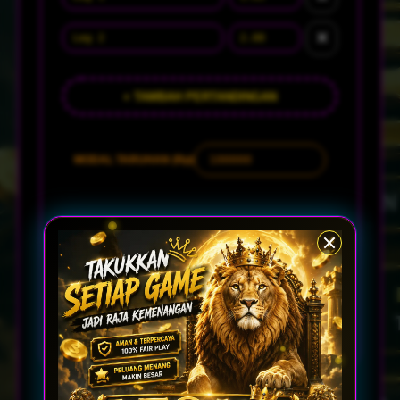
✕
+ TAMBAH PERTANDINGAN
MODAL TARUHAN (Rp)
Jumlah Leg
2
Total Odds
3.30
POTENSI MENANG
Rp 330.000
Profit Bersih
Rp 230.000