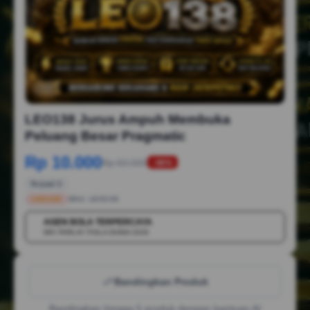
1/6
LEO138 Jurus Ampuh Membuka
Peluang Besar Pragmatic
Rp 10.000
Rp 50.000
-88%
Terjual 2
LEO138
SKU:
LEO138
AGEN BOLA TERPERCAYA
💳
MIX PARLAY PIALA DUNIA 2026
Bandingkan Produk
Bandingkan hingga 5 produk dengan bantuan AI