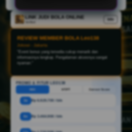
LINK JUDI BOLA ONLINE
Info
Verified
REVIEW MEMBER BOLA Leo138
Dedy - Bandung
"Saya suka karena bisa mengakses platform melalui
smartphone kapan saja. Navigasinya sederhana dan
mudah dipahami."
PROMO & FITUR LEO138
HDC
HT/FT
Correct Score
3x
Rp 6.929.700 / bln
6x
Rp 3.464.900 / bln