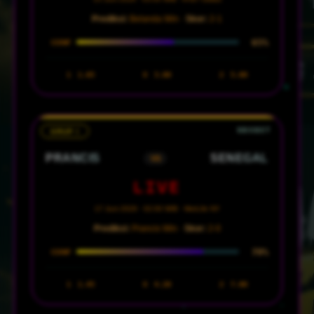
Prediksi:
Belanda Win ·
Skor:
2-1
65%
CONF
1
1.65
X
3.80
2
5.00
GRUP I
PRANCIS
SENEGAL
VS
LIVE
17 Juni 2026 · 02:00 WIB · MetLife NY
Prediksi:
Prancis Win ·
Skor:
2-0
78%
CONF
1
1.45
X
4.20
2
7.00