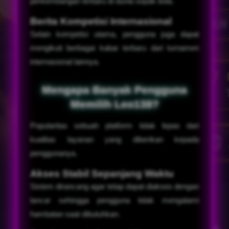
perkembangan terbaru di dunia sepak bola.
Berita Kompetisi Internasional
Selain kompetisi utama, pengguna juga dapat
mengikuti berbagai kabar terbaru dari turnamen
internasional lainnya.
Mengapa Banyak Pengguna
Memilih Leo138?
Popularitas sebuah platform tidak lepas dari
kualitas layanan yang diberikan kepada
penggunanya.
Akses Stabil Sepanjang Waktu
Sistem dirancang agar tetap dapat diakses dengan
lancar sehingga pengguna tidak mengalami
hambatan saat dibutuhkan.