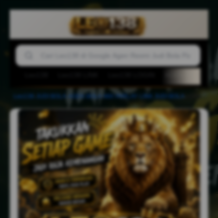
Leo138
Leo138 LINK
Leo138 LOGIN
AGEN BOLA
J
Leo138
-
JUDI BOLA
-
AGEN BOLA
-
MIX PARLAY
-
LINK JUDI BOLA
-
LEO138 Jurus Ampuh Membuka Peluang Besar Pragmatic