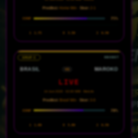
Prediksi:
Home Win ·
Skor:
2-1
75%
CONF
1
1.75
X
3.50
2
6.50
GRUP C
BRASIL
MAROKO
VS
LIVE
14 Juni 2026 · 02:00 WIB · MetLife
Prediksi:
Brasil Win ·
Skor:
3-0
70%
CONF
1
1.60
X
5.00
2
6.50