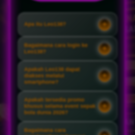
Apa itu Leo138?
Bagaimana cara login ke
Leo138?
Apakah Leo138 dapat
diakses melalui
smartphone?
Apakah tersedia promo
khusus selama event sepak
bola dunia 2026?
Bagaimana cara