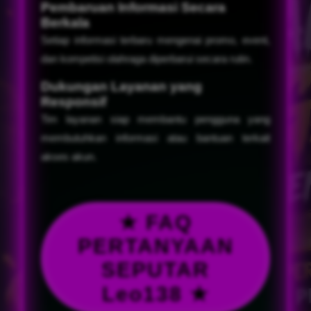
Pembaruan Informasi Secara
Berkala
Setiap informasi terbaru mengenai promo, event,
dan kompetisi olahraga diperbarui secara rutin.
Dukungan Layanan yang
Responsif
Tim layanan siap membantu pengguna yang
membutuhkan informasi atau bantuan terkait
akses akun.
★ FAQ
PERTANYAAN
SEPUTAR
Leo138 ★